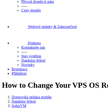
Převod domén k nám
-----
Ceny domén
Webové stránky & Zabezpečení
Podpora
Kontaktujte nás
-----
Stav systému
Databáze řešení
Novinky
Registrace
Přihlášení
How to Change Your VPS OS R
Domovská stránka portálu
Databáze řešení
SolusVM