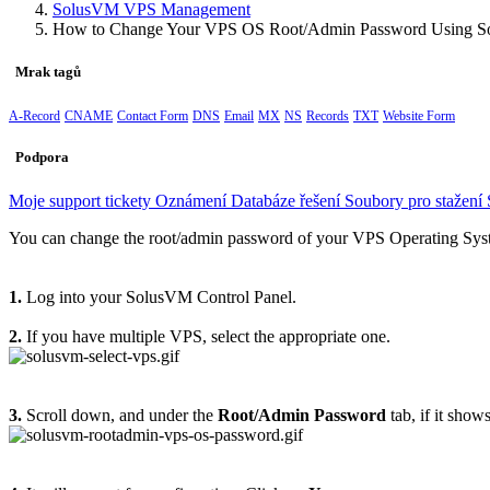
SolusVM VPS Management
How to Change Your VPS OS Root/Admin Password Using 
Mrak tagů
A-Record
CNAME
Contact Form
DNS
Email
MX
NS
Records
TXT
Website Form
Podpora
Moje support tickety
Oznámení
Databáze řešení
Soubory pro stažení
You can change the root/admin password of your VPS Operating Sy
1.
Log into your SolusVM Control Panel.
2.
If you have multiple VPS, select the appropriate one.
3.
Scroll down, and under the
Root/Admin Password
tab, if it show