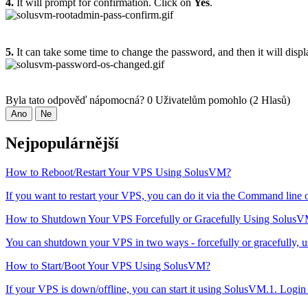
4.
It will prompt for confirmation. Click on
Yes
.
5.
It can take some time to change the password, and then it will disp
Byla tato odpověď nápomocná?
0 Uživatelům pomohlo (2 Hlasů)
Ano
Ne
Nejpopulárnější
How to Reboot/Restart Your VPS Using SolusVM?
If you want to restart your VPS, you can do it via the Command line
How to Shutdown Your VPS Forcefully or Gracefully Using Solus
You can shutdown your VPS in two ways - forcefully or gracefully, 
How to Start/Boot Your VPS Using SolusVM?
If your VPS is down/offline, you can start it using SolusVM.1. Logi