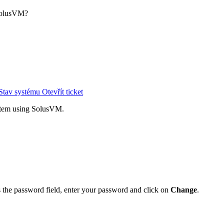
SolusVM?
Stav systému
Otevřít ticket
stem using SolusVM.
s the password field, enter your password and click on
Change
.