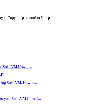
lay it. Copy the password to Notepad.
 or SolusVM.How to...
VM?
using SolusVM. How to...
n to your SolusVM Control...