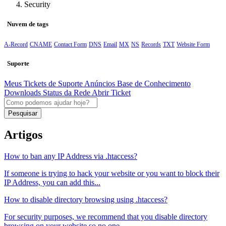
Security
Nuvem de tags
A-Record
CNAME
Contact Form
DNS
Email
MX
NS
Records
TXT
Website Form
Suporte
Meus Tickets de Suporte
Anúncios
Base de Conhecimento
Downloads
Status da Rede
Abrir Ticket
Pesquisar
Artigos
How to ban any IP Address via .htaccess?
If someone is trying to hack your website or you want to block their
IP Address, you can add this...
How to disable directory browsing using .htaccess?
For security purposes, we recommend that you disable directory
browsing on your website so no one...